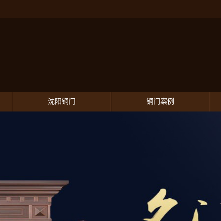
沈阳铜门
铜门案例