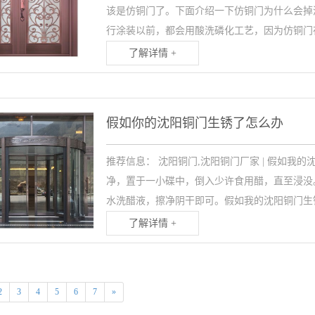
该是仿铜门了。下面介绍一下仿铜门为什么会掉
行涂装以前，都会用酸洗磷化工艺，因为仿铜门在
了解详情 +
假如你的沈阳铜门生锈了怎么办
推荐信息： 沈阳铜门,沈阳铜门厂家 | 假如我
净，置于一小碟中，倒入少许食用醋，直至浸没
水洗醋液，擦净阴干即可。假如我的沈阳铜门生锈
了解详情 +
2
3
4
5
6
7
»