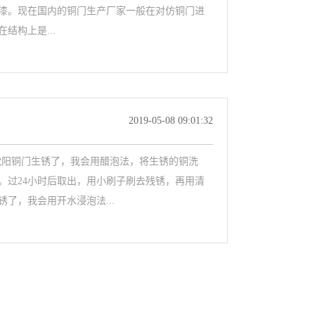
漆。现在国内的铜门生产厂家一般在对仿铜门进
结构上是...
2019-05-08 09:01:32
的沈阳铜门生锈了，我会用醋泡法，将生锈的铜洗
。过24小时后取出，用小刷子刷去残锈，再用清
了，我会用开水浸泡法...