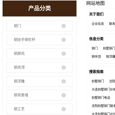
网站地图
产品分类
关于我们
企业信息
联
铜门
信息分类
铜扶手铜栏杆
铜门
别墅铜
铜屏风
铜吊顶
铜浮
铜吊顶
搜索指南
铜浮雕
别墅铜门
沈
大连别墅铜门价
铜背景墙
别墅铜门电话
沈阳别墅铜门联
铜工艺
大连别墅铜门价