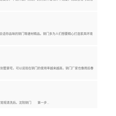
适你品味的铜门等建材精品。铜门多为人们想要精心打造家具环境
，别墅豪宅，可以说现在铜门的使用率越来越高，铜门厂家也像雨后春
规清洗后。沈阳铜门 第一步...