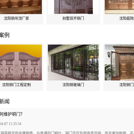
沈阳铜吊顶厂家
别墅双开铜门
沈阳庭院
案例
沈阳铜门工程定制
沈阳铜玻璃门
沈阳铜门
新闻
何维护铜门？
04-07 11:35:54
铜是稳定的金属物质。与普通的门相比，铜门不仅外观高贵华丽，而且更加耐用，不