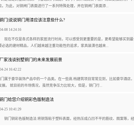
应。为此，对铜闸门表面进行了一系列特殊处理，并在铜闸门表面添...
铜门|说说铜门用漆应该注意些什么?
04-08 14:24:16
现在不仅是各式各样的家居流行时尚，可以感受到更重要的是，更希望能够买到最合
要必选的建材精品，人们越来越注重功能性的追求，家具装潢也越来...
厂家浅谈别墅铜门的未来发展前景
04-24 16:42:22
铜门属于豪华装饰产品中的一个品类。在一些高.档建筑项目常常见到，比如豪华酒店
发展。 就目前的市场情况，虽然竞争压力比较大，但是，铜门行...
铜门给您介绍铜彩色版制造法
04-25 10:41:29
铜门铜彩色版制造法:将铜箔粘于塑料表面，经热压成凸凹不平的筋纹、图案等，经常