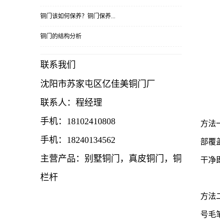
铜门该如何保养？铜门保养...
铜门的结构分析
联系我们
沈阳市苏家屯区亿佳美铜门厂
联系人：程经理
手机：18102410808
方法
手机：
18240134562
部覆
主营产品：
别墅铜门
，
真皮铜门
，
铜
干净
栏杆
方法
号毛