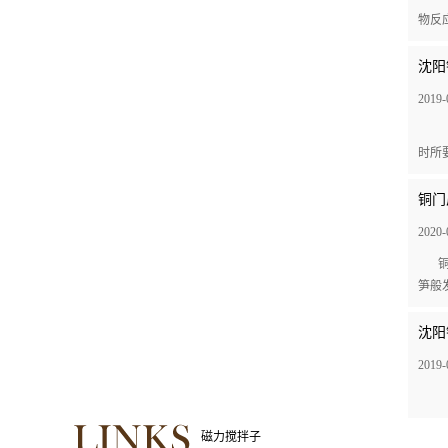
物反
沈阳
2019-
时所
铜门
2020-
笋般
沈阳
2019-
磁力搅拌子