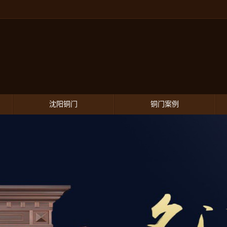
沈阳铜门
铜门案例